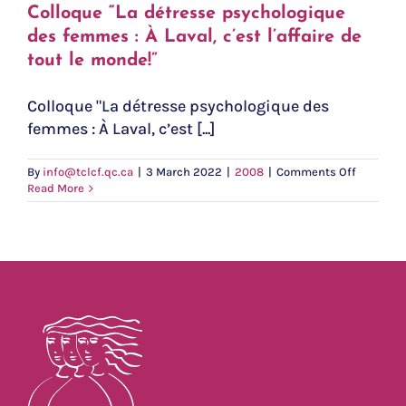
Colloque “La détresse psychologique
des femmes : À Laval, c’est l’affaire de
tout le monde!”
Colloque "La détresse psychologique des
femmes : À Laval, c’est [...]
on
By
info@tclcf.qc.ca
|
3 March 2022
|
2008
|
Comments Off
Colloque
Read More
“La
détresse
psycholo
des
femmes
:
À
Laval,
c’est
l’affaire
de
tout
le