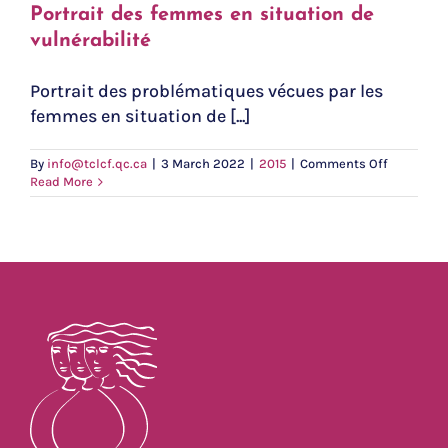
Portrait des femmes en situation de
vulnérabilité
Portrait des problématiques vécues par les
femmes en situation de [...]
on
By
info@tclcf.qc.ca
|
3 March 2022
|
2015
|
Comments Off
Portrait
Read More
des
femmes
en
situation
de
vulnérabil