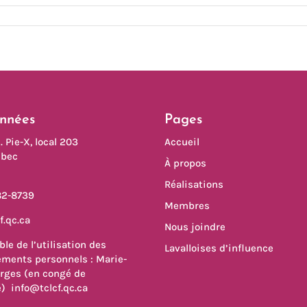
ciliation
vail-
ille:
st
 temps,
intenant!
nnées
Pages
. Pie-X, local 203
Accueil
ébec
À propos
Réalisations
82-8739
Membres
f.qc.ca
Nous joindre
le de l’utilisation des
Lavalloises d’influence
ments personnels : Marie-
rges (en congé de
é)
info@tclcf.qc.ca