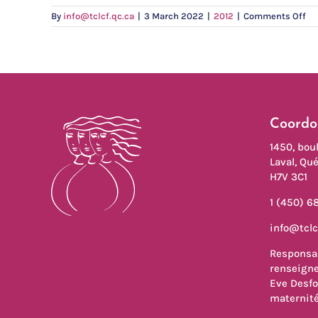
on
By
info@tclcf.qc.ca
|
3 March 2022
|
2012
|
Comments Off
La
con
tra
fam
c’e
le
ma
Coordo
1450, boul
Laval, Qu
H7V 3C1
1 (450) 6
info@tclc
Responsab
renseigne
Eve Desfo
maternit