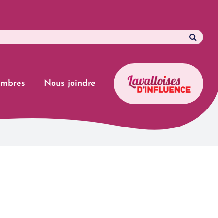
 de travail
L
mbres
Nous joindre