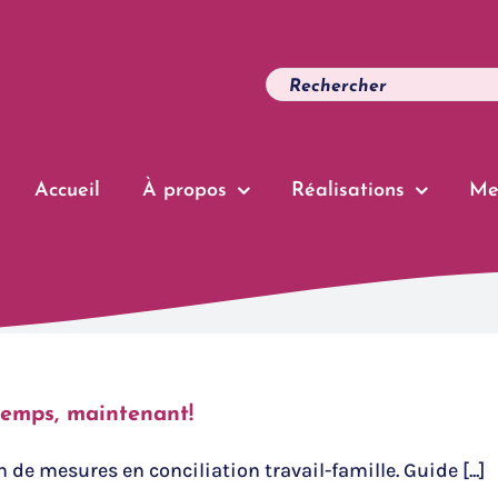
Search
for:
ment des milieux
Accueil
À propos
Réalisations
Me
Home
Tag:
Accompagnement des milieux de travail
 temps, maintenant!
 mesures en conciliation travail-famille. Guide [...]